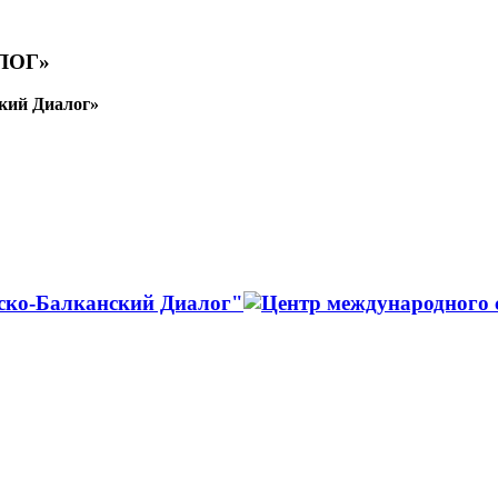
ЛОГ»
кий Диалог»