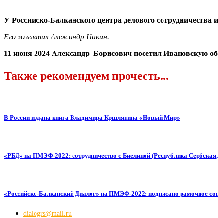
У Российско-Балканского центра делового сотрудничества 
Его возглавил Александр Цикин.
11 июня 2024 Александр
Борисович посетил Ивановскую обл
Также рекомендуем прочесть...
В России издана книга Владимира Кршлянина «Новый Мир»
«РБД» на ПМЭФ-2022: сотрудничество с Биелиной (Республика Сербская,
«Российско-Балканский Диалог» на ПМЭФ-2022: подписано рамочное со
dialogrs@mail.ru