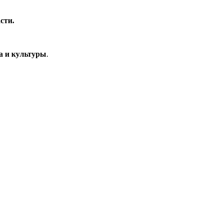
сти.
а и культуры
.