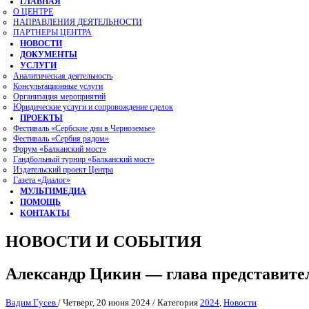
ГЛАВНАЯ
О ЦЕНТРЕ
НАПРАВЛЕНИЯ ДЕЯТЕЛЬНОСТИ
ПАРТНЕРЫ ЦЕНТРА
НОВОСТИ
ДОКУМЕНТЫ
УСЛУГИ
Аналитическая деятельность
Консультационные услуги
Организация мероприятий
Юридические услуги и сопровождение сделок
ПРОЕКТЫ
Фестиваль «Сербские дни в Черноземье»
Фестиваль «Сербия рядом»
Форум «Балканский мост»
Гандбольный турнир «Балканский мост»
Издательский проект Центра
Газета «Диалог»
МУЛЬТИМЕДИА
ПОМОЩЬ
КОНТАКТЫ
НОВОСТИ И СОБЫТИЯ
Александр Цикин — глава представите
Вадим Гусев
/
Четверг, 20 июня 2024
/
Категория
2024
,
Новости