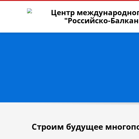
АНО ЦМС «РОССИЙСКО-БАЛКАНСКИЙ ДИАЛОГ
Центр меж
Адрес:
г. В
Телефон:
+
E-mail
osen
Facebook:
h
Автор идеи
Евгений Осен
Строим будущее многоп