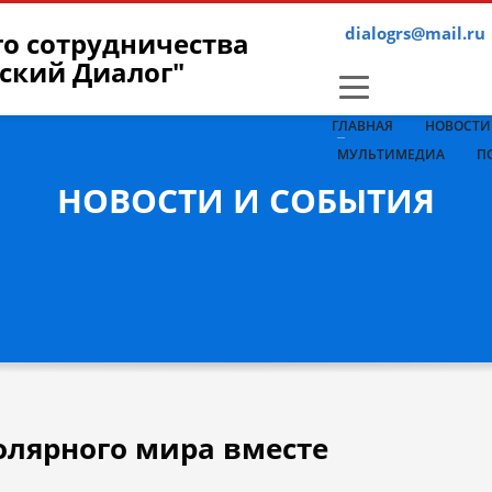
dialogrs@mail.ru
»
дународного сотрудничества «Российско-Балканский Диалог»
ГЛАВНАЯ
НОВОСТИ
оронеж, Московский проспект, 13/2
МУЛЬТИМЕДИА
П
7 473 295-0732; 8-916-258-37-75
НОВОСТИ И СОБЫТИЯ
kov_ew@mail.ru
ttp://facebook.com/dialogrs
 и руководитель Центра:
ков, тел. 8-916-258-37-75
олярного мира вместе